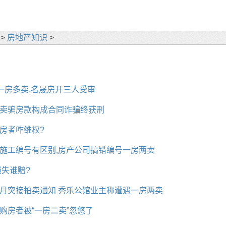
>
房地产知识
>
”一房多卖,名晟房开三人受审
卖骗房款构成合同诈骗终获刑
房者咋维权?
施工编号有区别,房产公司搞错编号一房两卖
损失谁赔?
月突接拍卖通知 秀乐公馆业主称遭遇一房两卖
购房者被“一房二卖”忽悠了